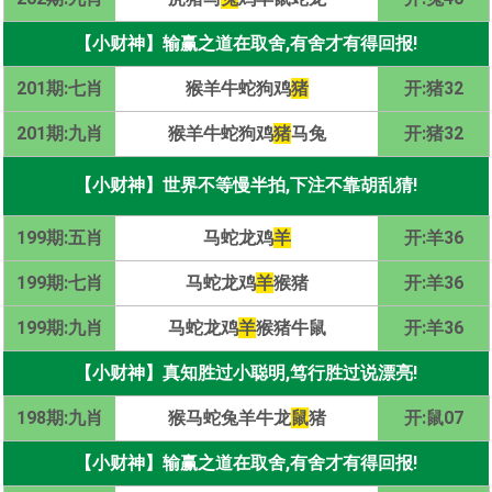
【小财神】输赢之道在取舍,有舍才有得回报!
201期:七肖
猴羊牛蛇狗鸡
猪
开:猪32
201期:九肖
猴羊牛蛇狗鸡
猪
马兔
开:猪32
【小财神】世界不等慢半拍,下注不靠胡乱猜!
199期:五肖
马蛇龙鸡
羊
开:羊36
199期:七肖
马蛇龙鸡
羊
猴猪
开:羊36
199期:九肖
马蛇龙鸡
羊
猴猪牛鼠
开:羊36
【小财神】真知胜过小聪明,笃行胜过说漂亮!
198期:九肖
猴马蛇兔羊牛龙
鼠
猪
开:鼠07
【小财神】输赢之道在取舍,有舍才有得回报!