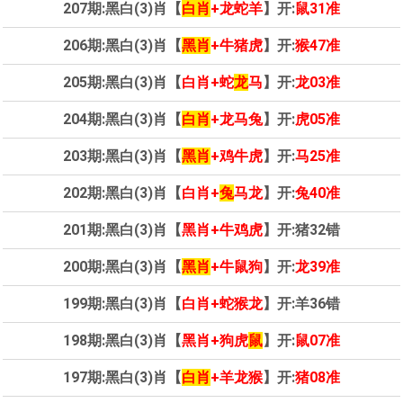
207期:黑白(3)肖【
白肖
+龙蛇羊
】开:
鼠31准
206期:黑白(3)肖【
黑肖
+牛猪虎
】开:
猴47准
205期:黑白(3)肖【
白肖+蛇
龙
马
】开:
龙03准
204期:黑白(3)肖【
白肖
+龙马兔
】开:
虎05准
203期:黑白(3)肖【
黑肖
+鸡牛虎
】开:
马25准
202期:黑白(3)肖【
白肖+
兔
马龙
】开:
兔40准
201期:黑白(3)肖【
黑肖+牛鸡虎
】开:猪32错
200期:黑白(3)肖【
黑肖
+牛鼠狗
】开:
龙39准
199期:黑白(3)肖【
白肖+蛇猴龙
】开:羊36错
198期:黑白(3)肖【
黑肖+狗虎
鼠
】开:
鼠07准
197期:黑白(3)肖【
白肖
+羊龙猴
】开:
猪08准