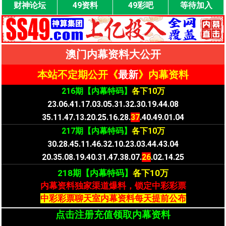
财神论坛
49资料
49彩吧
等待加入
澳门内幕资料大公开
本站不定期公开《
最新
》
内
幕资
料
216期【内幕特码】
各下10万
23.06.41.17.03.05.31.32.30.19.44.08
35.11.47.13.20.25.16.28.
37
.40.49.01.04
217期【内幕特码】
各下10万
30.28.45.11.46.32.10.23.03.44.43.04
20.35.08.19.40.31.47.38.07.
26
.02.14.25
218期【内幕特码】
各下10万
内幕资料独家渠道爆料，锁定中彩彩票
中彩彩票聊天室内幕资料每天提前公布
点击注册充值领取内幕资料