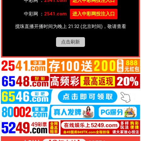
中彩网 ：
2541.com
进入中彩网投注入口
中彩网 ：
2541.com
进入中彩网投注入口
搅珠直播开播时间为晚上 21:32 (北京时间)，敬请查看
点击刷新