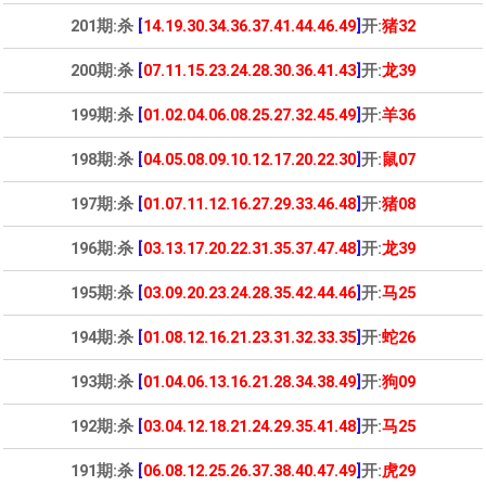
201期:杀
[
14.19.30.34.36.37.41.44.46.49
]
开:
猪32
200期:杀
[
07.11.15.23.24.28.30.36.41.43
]
开:
龙39
199期:杀
[
01.02.04.06.08.25.27.32.45.49
]
开:
羊36
198期:杀
[
04.05.08.09.10.12.17.20.22.30
]
开:
鼠07
197期:杀
[
01.07.11.12.16.27.29.33.46.48
]
开:
猪08
196期:杀
[
03.13.17.20.22.31.35.37.47.48
]
开:
龙39
195期:杀
[
03.09.20.23.24.28.35.42.44.46
]
开:
马25
194期:杀
[
01.08.12.16.21.23.31.32.33.35
]
开:
蛇26
193期:杀
[
01.04.06.13.16.21.28.34.38.49
]
开:
狗09
192期:杀
[
03.04.12.18.21.24.29.35.41.48
]
开:
马25
191期:杀
[
06.08.12.25.26.37.38.40.47.49
]
开:
虎29