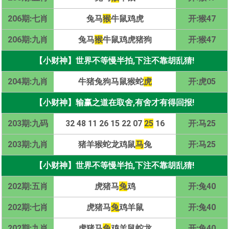
206期:七肖
兔马
猴
牛鼠鸡虎
开:猴47
206期:九肖
兔马
猴
牛鼠鸡虎猪狗
开:猴47
【小财神】世界不等慢半拍,下注不靠胡乱猜!
204期:九肖
牛猪兔狗马鼠猴蛇
虎
开:虎05
【小财神】输赢之道在取舍,有舍才有得回报!
203期:九码
32 48 11 26 15 22 07
25
16
开:马25
203期:九肖
猪羊猴蛇龙鸡鼠
马
兔
开:马25
【小财神】世界不等慢半拍,下注不靠胡乱猜!
202期:五肖
虎猪马
兔
鸡
开:兔40
202期:七肖
虎猪马
兔
鸡羊鼠
开:兔40
202期:九肖
虎猪马
兔
鸡羊鼠蛇龙
开:兔40