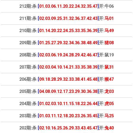
212期:杀
[
01.03.06.11.20.22.24.32.35.47
]
开:牛06
211期:杀
[
02.03.09.25.31.32.36.37.42.43
]
开:
马01
210期:杀
[
01.14.20.22.24.25.33.35.36.39
]
开:
马49
209期:杀
[
01.25.27.29.32.34.36.38.48.49
]
开:
猪08
208期:杀
[
02.03.06.19.24.28.29.42.46.47
]
开:鼠19
207期:杀
[
02.03.04.10.14.21.33.35.38.39
]
开:
鼠31
206期:杀
[
09.18.28.29.32.33.38.41.45.48
]
开:
猴47
205期:杀
[
04.08.09.12.17.23.29.30.36.38
]
开:
龙03
204期:杀
[
01.02.03.10.11.15.18.22.26.44
]
开:
虎05
203期:杀
[
01.03.11.12.18.20.23.26.35.45
]
开:
马25
202期:杀
[
02.10.16.25.26.29.33.43.45.47
]
开:
兔40