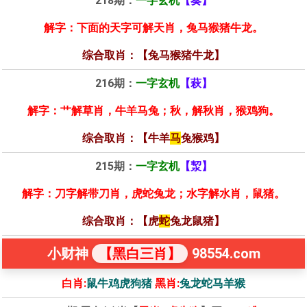
218期：
一字玄机
【奏】
解字：下面的天字可解天肖，兔马猴猪牛龙。
综合取肖：【兔马猴猪牛龙】
216期：
一字玄机
【萩】
解字：艹解草肖，牛羊马兔；秋，解秋肖，猴鸡狗。
综合取肖：【牛羊
马
兔猴鸡】
215期：
一字玄机
【洯】
解字：刀字解带刀肖，虎蛇兔龙；水字解水肖，鼠猪。
综合取肖：【虎
蛇
兔龙鼠猪】
小财神
【黑白三肖】
98554.com
白肖:
鼠牛鸡
虎
狗猪
黑肖:
兔龙蛇马羊猴