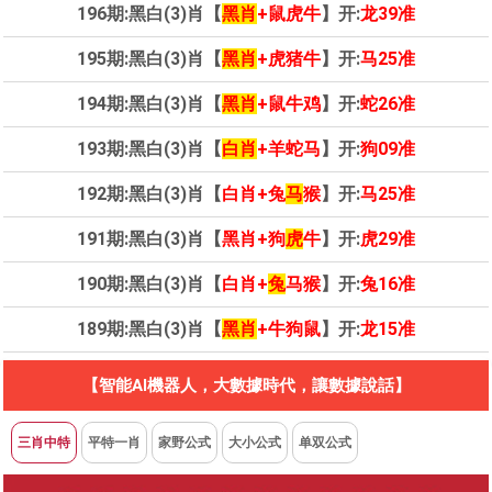
196期:黑白(3)肖【
黑肖
+鼠虎牛
】开:
龙39准
195期:黑白(3)肖【
黑
肖
+虎猪牛
】开:
马25准
194期:黑白(3)肖【
黑肖
+鼠牛鸡
】开:
蛇26准
193期:黑白(3)肖【
白肖
+羊蛇马
】开:
狗09准
192期:黑白(3)肖【
白肖+兔
马
猴
】开:
马25准
191期:黑白(3)肖【
黑肖+狗
虎
牛
】开:
虎29准
190期:黑白(3)肖【
白肖+
兔
马猴
】开:
兔16准
189期:黑白(3)肖【
黑肖
+牛狗鼠
】开:
龙15准
【智能AI機器人，大數據時代，讓數據說話】
三肖中特
平特一肖
家野公式
大小公式
单双公式