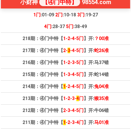
小财神
【④门中特】
98554.com
1
门
:
01-09
2
门
:
10-18
3
门
:
19-27
4
门
:
28-37
5
门
:38-49
218期：④门中特【
1-2-4-5门
】开:
？00准
217期：④门中特【
2-
3
-4-5门
】开:
蛇26准
216期：④门中特【
1-2-3-5门
】开:马37错
215期：④门中特【
1-3-4-5门
】开:蛇14错
214期：④门中特【
1
-2-4-5门
】开:
兔04准
213期：④门中特【
1-2-3-
4
门
】开:
猴35准
212期：④门中特【
2-3-4-5门
】开:牛06错
211期：④门中特【
1
-2-3-4门
】开:
马01准