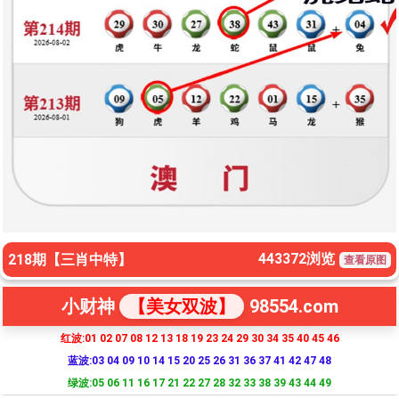
443372
浏览
218期【三肖中特】
查看原图
小财神
【美女双波】
98554.com
红波:01 02 07 08 12 13 18 19 23 24 29 30 34 35 40 45 46
蓝波:03 04 09 10 14 15 20 25 26 31 36 37 41 42 47 48
绿波:05 06 11 16 17 21 22 27 28 32 33 38 39 43 44 49