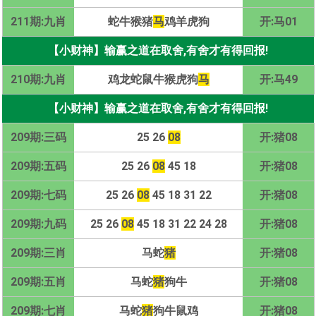
211期:九肖
蛇牛猴猪
马
鸡羊虎狗
开:马01
【小财神】输赢之道在取舍,有舍才有得回报!
210期:九肖
鸡龙蛇鼠牛猴虎狗
马
开:马49
【小财神】输赢之道在取舍,有舍才有得回报!
209期:三码
25 26
08
开:猪08
209期:五码
25 26
08
45 18
开:猪08
209期:七码
25 26
08
45 18 31 22
开:猪08
209期:九码
25 26
08
45 18 31 22 24 28
开:猪08
209期:三肖
马蛇
猪
开:猪08
209期:五肖
马蛇
猪
狗牛
开:猪08
209期:七肖
马蛇
猪
狗牛鼠鸡
开:猪08