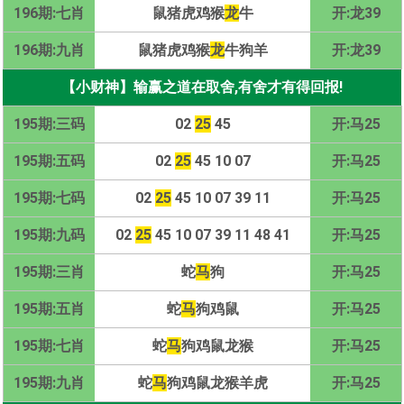
196期:七肖
鼠猪虎鸡猴
龙
牛
开:龙39
196期:九肖
鼠猪虎鸡猴
龙
牛狗羊
开:龙39
【小财神】输赢之道在取舍,有舍才有得回报!
195期:三码
02
25
45
开:马25
195期:五码
02
25
45 10 07
开:马25
195期:七码
02
25
45 10 07 39 11
开:马25
195期:九码
02
25
45 10 07 39 11 48 41
开:马25
195期:三肖
蛇
马
狗
开:马25
195期:五肖
蛇
马
狗鸡鼠
开:马25
195期:七肖
蛇
马
狗鸡鼠龙猴
开:马25
195期:九肖
蛇
马
狗鸡鼠龙猴羊虎
开:马25