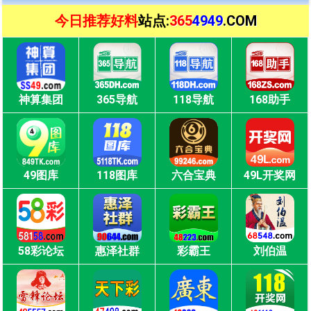
今日推荐好料
站点:
365
4949
.COM
神算集团
365导航
118导航
168助手
49图库
118图库
六合宝典
49L开奖网
58彩论坛
惠泽社群
彩霸王
刘伯温