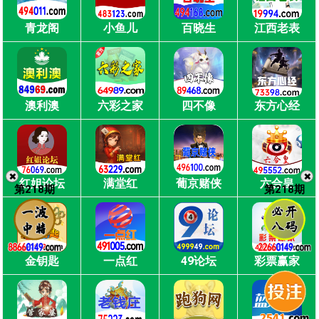
青龙阁
小鱼儿
百晓生
江西老表
澳利澳
六彩之家
四不像
东方心经
✖️
✖️
红姐论坛
满堂红
葡京赌侠
六合皇
第
218
期
第
218
期
金钥匙
一点红
49论坛
彩票赢家