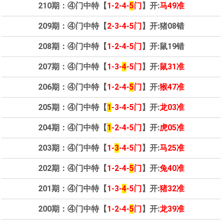
210期：④门中特【
1-2-4-
5
门
】开:
马49准
209期：④门中特【
2-3-4-5门
】开:猪08错
208期：④门中特【
1-2-4-5门
】开:鼠19错
207期：④门中特【
1-3-
4
-5门
】开:
鼠31准
206期：④门中特【
1-2-4-
5
门
】开:
猴47准
205期：④门中特【
1
-3-4-5门
】开:
龙03准
204期：④门中特【
1
-2-4-5门
】开:
虎05准
203期：④门中特【
1-
3
-4-5门
】开:
马25准
202期：④门中特【
1-2-4-
5
门
】开:
兔40准
201期：④门中特【
1-3-
4
-5门
】开:
猪32准
200期：④门中特【
1-2-4-
5
门
】开:
龙39准